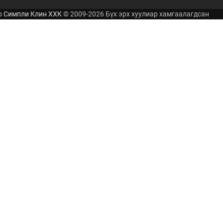
р
Симпли Клин ХХК
© 2009-2026 Бүх эрх хуулиар хамгаалагдсан