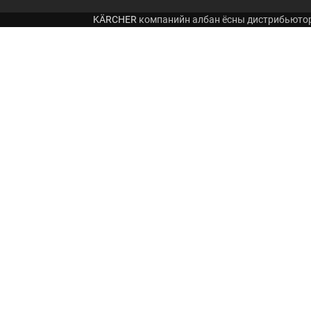
KÄRCHER
компанийн албан ёсны дистрибьюто