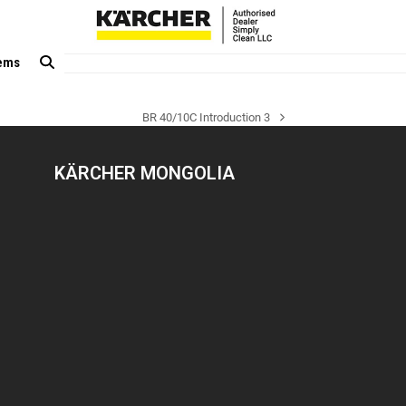
tems
BR 40/10C Introduction 3
next
post:
KÄRCHER MONGOLIA