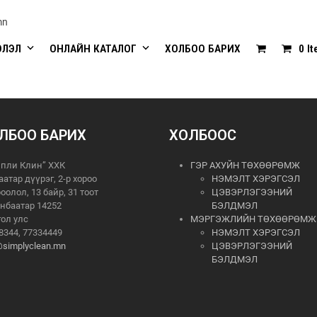
mn
ЭЛЭЛ
ОНЛАЙН КАТАЛОГ
ХОЛБОО БАРИХ
0 I
ЛБОО БАРИХ
ХОЛБООС
пли Клин” ХХК
ГЭР АХУЙН ТӨХӨӨРӨМЖ
аатар дүүрэг, 2-р хороо
НЭМЭЛТ ХЭРЭГСЭЛ
роолол, 13 байр, 31 тоот
ЦЭВЭРЛЭГЭЭНИЙ
нбаатар 14252
БЭЛДМЭЛ
ол улс
МЭРГЭЖЛИЙН ТӨХӨӨРӨМЖ
8344, 77334449
НЭМЭЛТ ХЭРЭГСЭЛ
@simplyclean.mn
ЦЭВЭРЛЭГЭЭНИЙ
БЭЛДМЭЛ