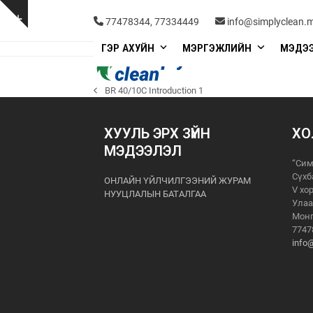
Skip
to
Show
77478344, 77334449
info@simplyclean.
content
notice
ГЭР АХУЙН
МЭРГЭЖЛИЙН
МЭДЭ
BR 40/10C Introduction 1
previous
post:
ХУУЛЬ ЭРХ ЗҮЙН
ХО
МЭДЭЭЛЭЛ
“Сим
Сүхб
ОНЛАЙН ҮЙЛЧИЛГЭЭНИЙ ЖУРАМ
V хо
НУУЦЛАЛЫН БАТАЛГАА
Улаа
Монг
7747
info