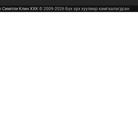
р
Симпли Клин ХХК
© 2009-2026 Бүх эрх хуулиар хамгаалагдсан