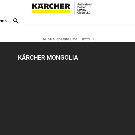
tems
AF 50 Signature Line – Intro
next
post:
KÄRCHER MONGOLIA