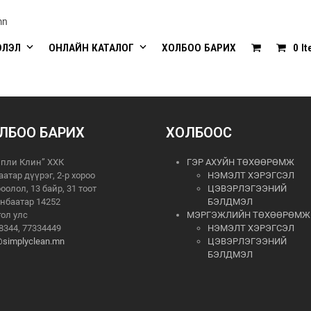
mn
ЭЛЭЛ
ОНЛАЙН КАТАЛОГ
ХОЛБОО БАРИХ
0 I
ЛБОО БАРИХ
ХОЛБООС
пли Клин” ХХК
ГЭР АХУЙН ТӨХӨӨРӨМЖ
аатар дүүрэг, 2-р хороо
НЭМЭЛТ ХЭРЭГСЭЛ
роолол, 13 байр, 31 тоот
ЦЭВЭРЛЭГЭЭНИЙ
нбаатар 14252
БЭЛДМЭЛ
ол улс
МЭРГЭЖЛИЙН ТӨХӨӨРӨМЖ
8344, 77334449
НЭМЭЛТ ХЭРЭГСЭЛ
@simplyclean.mn
ЦЭВЭРЛЭГЭЭНИЙ
БЭЛДМЭЛ