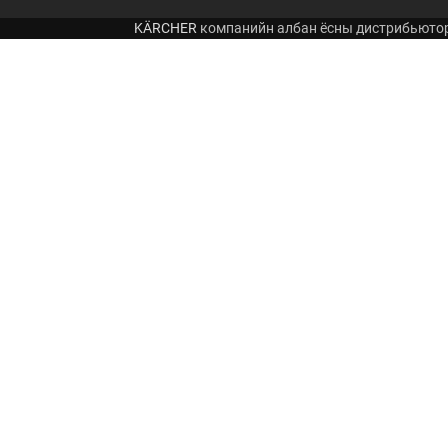
KÄRCHER
компанийн албан ёсны дистрибьюто