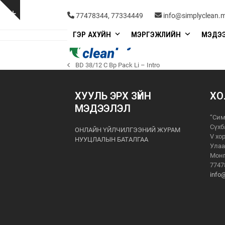
Skip
to
Show
77478344, 77334449
info@simplyclean.
content
notice
ГЭР АХУЙН
МЭРГЭЖЛИЙН
МЭДЭ
BD 38/12 C Bp Pack Li – Intro
previous
post:
ХУУЛЬ ЭРХ ЗҮЙН
ХО
МЭДЭЭЛЭЛ
“Сим
Сүхб
ОНЛАЙН ҮЙЛЧИЛГЭЭНИЙ ЖУРАМ
V хо
НУУЦЛАЛЫН БАТАЛГАА
Улаа
Монг
7747
info