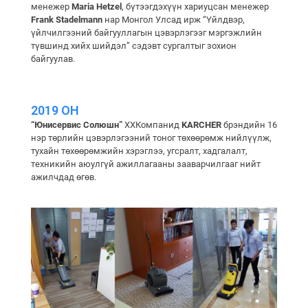
менежер
Maria Hetzel
, бүтээгдэхүүн хариуцсан менежер
Frank Stadelmann
нар Монгол Улсад ирж “Үйлдвэр,
үйлчилгээний байгууллагын цэвэрлэгээг мэргэжлийн
түвшинд хийх шийдэл” сэдэвт сургалтыг зохион
байгуулав.
2019 ОН
“Юнисервис Солюшн”
ХХКомпанид
KARCHER
брэндийн 16
нэр төрлийн цэвэрлэгээний тоног төхөөрөмж нийлүүлж,
тухайн төхөөрөмжийн хэрэглээ, угсралт, хадгалалт,
техникийн аюулгүй ажиллагааны зааварчилгааг нийт
ажилчдад өгөв.