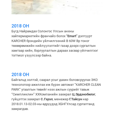
2018 ОН
Бүгд Найрамдах Солонгос Улсын анхны
хайпермаркетийн франчайз болох
“Emart”
дэлгүүрт
КARCHER брэндийн үйлчилгээний B 60W Bp тоног
төхөөрөмжийн нийлүүлэлтийг газар дээрх сургалтын
хамтаар хийн, борлуулалтын дараах засвар үйлчилгээг
тогтмол үзүүлсээр байна.
2018 ОН
Байгальд ээлтэй, саарал усыг дахин боловсруулах ЭКО
технологоор ажиллах иж бүрэн автомат “KARCHER CLEAN
PARK” угаалгын төвийг нээх ажлын суурийг тавьж
“Симпликлин” ХХКомпанийн захирал
Ц.Эрдэнэбилэг
,
гүйцэтгэх захирал
С.Гэрэл
, менежер
Г.Тайсун
нар
2018.01.13-02.03-ны өдрүүдэд ХБНГУлсад сургалтанд
хамрагдав.