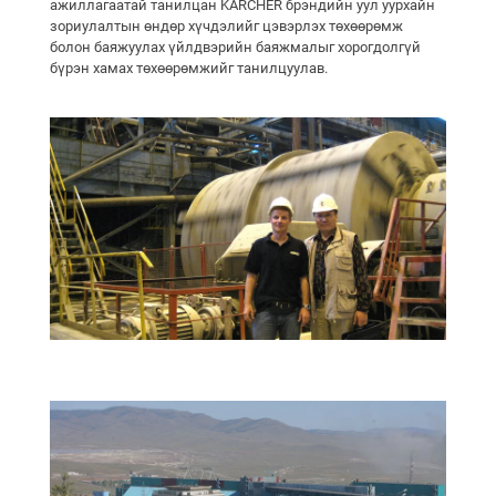
ажиллагаатай танилцан KARCHER брэндийн уул уурхайн
зориулалтын өндөр хүчдэлийг цэвэрлэх төхөөрөмж
болон баяжуулах үйлдвэрийн баяжмалыг хорогдолгүй
бүрэн хамах төхөөрөмжийг танилцуулав.