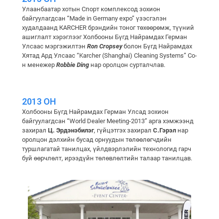
Улаанбаатар хотын Спорт комплексод зохион
байгуулагдсан “Made in Germany expo” үзэсгэлэн
худалдаанд КARCHER брэндийн тоног төхөөрөмж, түүний
ашиглалт хэрэглээг Холбооны Бүгд Найрамдах Герман
Улсааc мэргэжилтэн
Ron Cropsey
болон Бүгд Найрамдах
Хятад Ард Улсааc “Karcher (Shanghai) Cleaning Systems” Co-
н менежер
Robbie Ding
нар оролцон сурталчлав.
2013 ОН
Холбооны Бүгд Найрамдах Герман Улсад зохион
байгуулагдсан “World Dealer Meeting-2013” арга хэмжээнд
захирал
Ц. Эрдэнэбилэг
, гүйцэтгэх захирал
С.Гэрэл
нар
оролцон дэлхийн бусад орнуудын төлөөлөгчдийн
туршлагатай танилцах, үйлдвэрлэлийн технологид гарч
буй өөрчлөлт, ирээдүйн төлөвлөлтийн талаар танилцав.