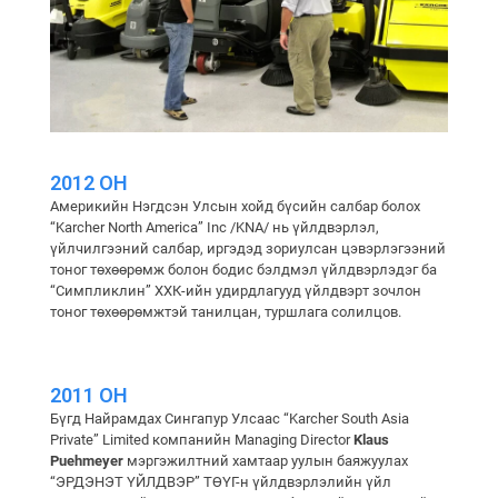
2012 ОН
Америкийн Нэгдсэн Улсын хойд бүсийн салбар болох
“Karcher North America” Inc /KNA/ нь үйлдвэрлэл,
үйлчилгээний салбар, иргэдэд зориулсан цэвэрлэгээний
тоног төхөөрөмж болон бодис бэлдмэл үйлдвэрлэдэг ба
“Симпликлин” ХХК-ийн удирдлагууд үйлдвэрт зочлон
тоног төхөөрөмжтэй танилцан, туршлага солилцов.
2011 ОН
Бүгд Найрамдах Сингапур Улсаас “Karcher South Asia
Private” Limited компанийн Managing Director
Klaus
Puehmeyer
мэргэжилтний хамтаар уулын баяжуулах
“ЭРДЭНЭТ ҮЙЛДВЭР” ТӨҮГ-н үйлдвэрлэлийн үйл