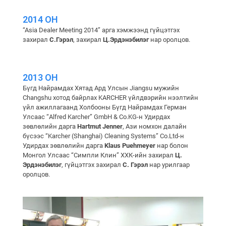
2014 ОН
“Asia Dealer Meeting 2014” арга хэмжээнд гүйцэтгэх
захирал
С.Гэрэл
, захирал
Ц.Эрдэнэбилэг
нар оролцов.
2013 ОН
Бүгд Найрамдах Хятад Ард Улсын Jiangsu мужийн
Changshu хотод байрлах KARCHER үйлдвэрийн нээлтийн
үйл ажиллагаанд Холбооны Бүгд Найрамдах Герман
Улсаас “Alfred Karcher” GmbH & Co.KG-н Удирдах
зөвлөлийн дарга
Hartmut Jenner
, Ази номхон далайн
бүсээс “Karcher (Shanghai) Cleaning Systems” Co.Ltd-н
Удирдах зөвлөлийн дарга
Klaus Puehmeyer
нар болон
Монгол Улсааc “Симпли Клин” ХХК-ийн захирал
Ц.
Эрдэнэбилэг
, гүйцэтгэх захирал
С. Гэрэл
нар урилгаар
оролцов.