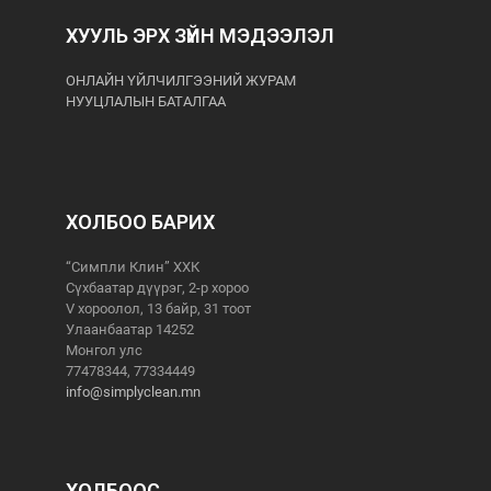
ХУУЛЬ ЭРХ ЗҮЙН МЭДЭЭЛЭЛ
ОНЛАЙН ҮЙЛЧИЛГЭЭНИЙ ЖУРАМ
НУУЦЛАЛЫН БАТАЛГАА
ХОЛБОО БАРИХ
“Симпли Клин” ХХК
Сүхбаатар дүүрэг, 2-р хороо
V хороолол, 13 байр, 31 тоот
Улаанбаатар 14252
Монгол улс
77478344, 77334449
info@simplyclean.mn
ХОЛБООС