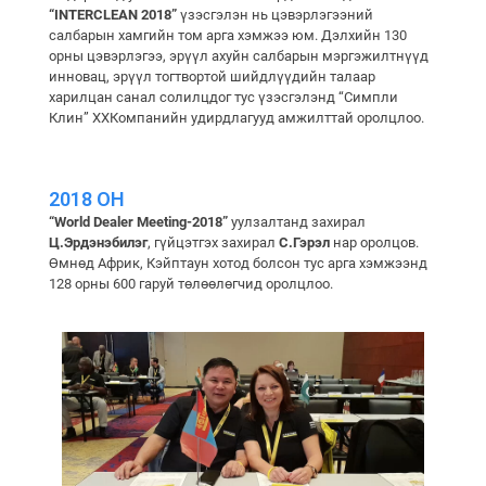
“INTERCLEAN 2018”
үзэсгэлэн нь цэвэрлэгээний
салбарын хамгийн том арга хэмжээ юм. Дэлхийн 130
орны цэвэрлэгээ, эрүүл ахуйн салбарын мэргэжилтнүүд
инновац, эрүүл тогтвортой шийдлүүдийн талаар
харилцан санал солилцдог тус үзэсгэлэнд “Симпли
Клин” ХХКомпанийн удирдлагууд амжилттай оролцлоо.
2018 ОН
“World Dealer Meeting-2018”
уулзалтанд захирал
Ц.Эрдэнэбилэг
, гүйцэтгэх захирал
С.Гэрэл
нар оролцов.
Өмнөд Африк, Кэйптаун хотод болсон тус арга хэмжээнд
128 орны 600 гаруй төлөөлөгчид оролцлоо.