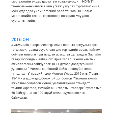
мэргэжлийн өндөр даралтын усаар шүршигч
HD 5/11
төхөөрөмжөөр автомашин угааж үзүүлэх сургалтыг хийв.
Мөн худалдаа үйлчилгээний заал танхимын шалыг
мэргэжлийн техник хэрэгслээр цэвэрлэх үзүүлэн
сургалтыг хийв.
2016 ОН
ACEM
/Asia-Europe Meeting/ Ази, Европын орнуудын эрх
тэгш харилцаанд суурилсан улс төр, эдийн засаг, нийгэм
соёлын нийтлэг тулгамдсан асуудлыг хэлэлцдэг Засгийн
газар хоорондын албан бус яриа хэлэлцээний хамтын
ажиллагааны байгууллагын 11 дүгээр дээд түвшний
уулзалтад “ Уялдаа холбоотой байж ирээдүйн төлөө
түншлэх нь” сэдвийн дор Монгол Улсад 2016 оны 7 сарын
15-17-ны өдрүүдэд болохтой холбоотой “Үйлчилгээний
ажилтны боловсон хүчин, үйлчилгээний стандарт,
техник хэрэгсэл, түүнийг ашиглалтын талаарх” сургалтыг
60 байгууллагын 100 гаруй ажилтнуудад зохион
байгуулав.