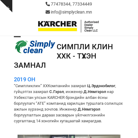
Skip
77478344, 77334449
to
Show
info@simplyclean.mn
content
notice
Open
Close
СИМПЛИ КЛИН
mobile
mobile
ХХК - ТҮҮХЭН
menu
menu
ЗАМНАЛ
2019 ОН
“Симпликлин” ХХКомпанийн захирал
Ц.Эрдэнэбилэг
,
гүйцэтгэх захирал
С.Гэрэл
, инженер
Д.Нямгэрэл
нар
Узбекстан улсын КARCHER брэндийн албан ёсны
борлуулагч “ATE” компанид харилцан туршлага солилцох
ажлын хүрээнд зочлов. Инженер
Д.Нямгэрэл
борлуулалтын дараах засварын үйлчилгээнийн
сургалтанд 14 хоногийн хугацаатай хамрагдав.