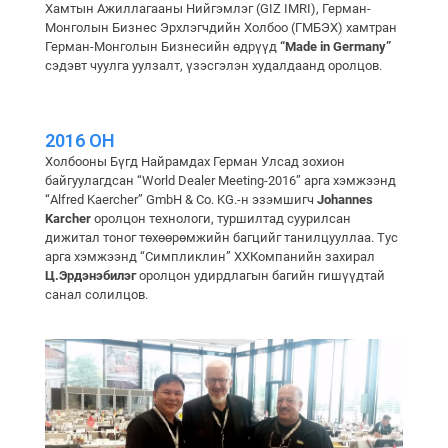
Хамтын Ажиллагааны Нийгэмлэг (GIZ IMRI), Герман-
Монголын Бизнес Эрхлэгчдийн Холбоо (ГМБЭХ) хамтран
Герман-Монголын Бизнесийн өдрүүд
“Made in Germany”
сэдэвт чуулга уулзалт, үзэсгэлэн худалдаанд оролцов.
2016 ОН
Холбооны Бүгд Найрамдах Герман Улсад зохион
байгуулагдсан “World Dealer Meeting-2016” арга хэмжээнд
“Alfred Kaercher” GmbH & Co. KG.-н эзэмшигч
Johannes
Karcher
оролцон технологи, туршилтад суурилсан
дижитал тоног төхөөрөмжийн багцийг танилцууллаа. Тус
арга хэмжээнд “Симпликлин” ХХКомпанийн захирал
Ц.Эрдэнэбилэг
оролцон удирдлагын багийн гишүүдтай
санал солилцов.