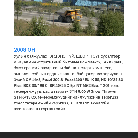
2008 ОН
Уулын баяжуулах “ЭРДЭНЭТ ҮЙЛДВЭР” ТӨҮГ хүсэлтээр
АБК /административный бытовые комплекс/, Гендирекц
буюу ерөнхий захиргааны байшин, спорт комплекс,
эмнэлэг, соёлын ордны заал талбай цэвэрлэх зориулалт
бүхий
CV 46/2
,
Puzzi 300 S
,
Puzzi 200 *EU
,
K 55
,
HD 10/25 SX
Plus
,
BDS 33/190 C
,
BR 40/25 C Ep
,
NT 65/2 Eco
,
T 201
тоног
төхөөрөмжүүд, цас цэвэрлэх
STH 8.66 W Snow Thrower
,
STH 6/13 CX
төхөөрөмжүүдийг нийлүүлэхийн зэрэгцээ
тоног төхөрөмжийн хэрэглээ, ашиглалт, аюулгүйн
ажиллагааны сургалт хийв.