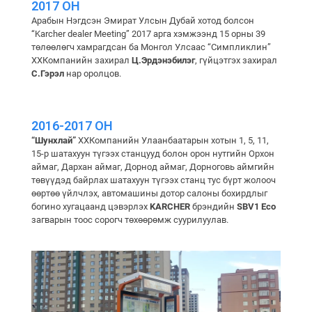
2017 ОН
Арабын Нэгдсэн Эмират Улсын Дубай хотод болсон
“Karcher dealer Meeting” 2017 арга хэмжээнд 15 орны 39
төлөөлөгч хамрагдсан ба Монгол Улсаас “Симпликлин”
ХХКомпанийн захирал
Ц.Эрдэнэбилэг
, гүйцэтгэх захирал
С.Гэрэл
нар оролцов.
2016-2017 ОН
“Шунхлай”
ХХКомпанийн Улаанбаатарын хотын 1, 5, 11,
15-р шатахуун түгээх станцууд болон орон нутгийн Орхон
аймаг, Дархан аймаг, Дорнод аймаг, Дорноговь аймгийн
төвүүдэд байрлах шатахуун түгээх станц тус бүрт жолооч
өөртөө үйлчлэх, автомашины дотор салоны бохирдлыг
богино хугацаанд цэвэрлэх
KARCHER
брэндийн
SBV1 Eco
загварын тоос сорогч төхөөрөмж суурилуулав.