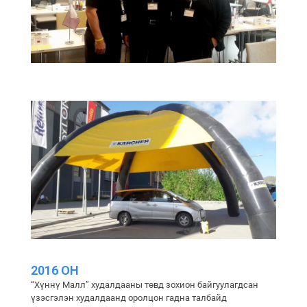
2016 ОН
“Хүннү Малл” худалдааны төвд зохион байгуулагдсан
үзэсгэлэн худалдаанд оролцон гадна талбайд