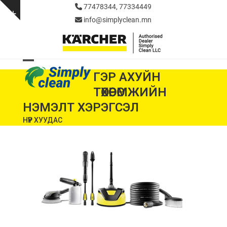
Skip
77478344, 77334449
to
Show
info@simplyclean.mn
content
notice
Open
Close
ГЭР АХУЙН
mobile
mobile
ТӨХӨӨРӨМЖИЙН
menu
menu
НЭМЭЛТ ХЭРЭГСЭЛ
НҮҮР ХУУДАС