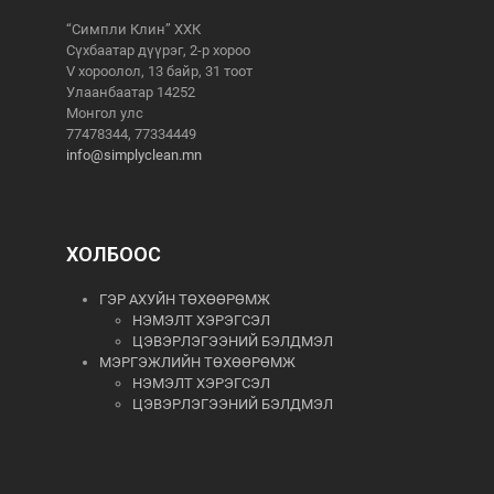
“Симпли Клин” ХХК
Сүхбаатар дүүрэг, 2-р хороо
V хороолол, 13 байр, 31 тоот
Улаанбаатар 14252
Монгол улс
77478344, 77334449
info@simplyclean.mn
ХОЛБООС
ГЭР АХУЙН ТӨХӨӨРӨМЖ
НЭМЭЛТ ХЭРЭГСЭЛ
ЦЭВЭРЛЭГЭЭНИЙ БЭЛДМЭЛ
МЭРГЭЖЛИЙН ТӨХӨӨРӨМЖ
НЭМЭЛТ ХЭРЭГСЭЛ
ЦЭВЭРЛЭГЭЭНИЙ БЭЛДМЭЛ