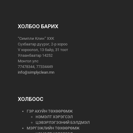
ХОЛБОО БАРИХ
“Симпли Клин” ХХК
Сүхбаатар дүүрэг, 2-р хороо
V хороолол, 13 байр, 31 тоот
Улаанбаатар 14252
Монгол улс
77478344, 77334449
info@simplyclean.mn
ХОЛБООС
ГЭР АХУЙН ТӨХӨӨРӨМЖ
НЭМЭЛТ ХЭРЭГСЭЛ
ЦЭВЭРЛЭГЭЭНИЙ БЭЛДМЭЛ
МЭРГЭЖЛИЙН ТӨХӨӨРӨМЖ