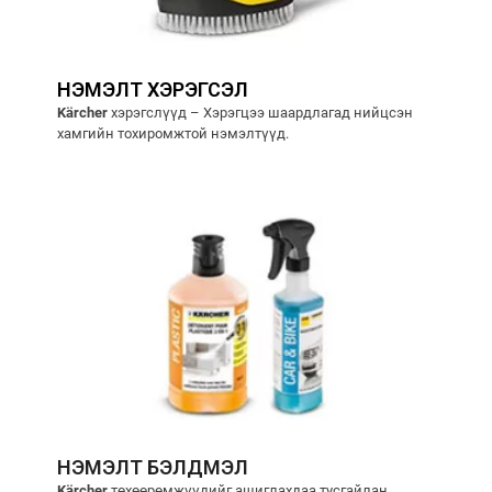
НЭМЭЛТ ХЭРЭГСЭЛ
Kärcher
хэрэгслүүд – Хэрэгцээ шаардлагад нийцсэн
хамгийн тохиромжтой нэмэлтүүд.
НЭМЭЛТ БЭЛДМЭЛ
Kärcher
төхөөрөмжүүдийг ашиглахдаа тусгайлан