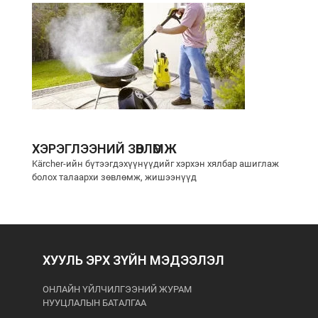
ХЭРЭГЛЭЭНИЙ ЗӨВЛӨМЖ
Kärcher-ийн бүтээгдэхүүнүүдийг хэрхэн хялбар ашиглаж
болох талаархи зөвлөмж, жишээнүүд
ХУУЛЬ ЭРХ ЗҮЙН МЭДЭЭЛЭЛ
ОНЛАЙН ҮЙЛЧИЛГЭЭНИЙ ЖУРАМ
НУУЦЛАЛЫН БАТАЛГАА