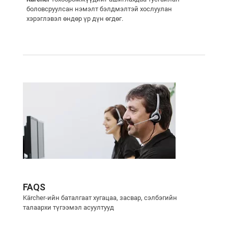
боловсруулсан нэмэлт бэлдмэлтэй хослуулан
хэрэглэвэл өндөр үр дүн өгдөг.
FAQS
Kärcher-ийн баталгаат хугацаа, засвар, сэлбэгийн
талаархи түгээмэл асуултууд