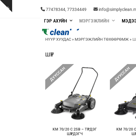
Skip
to
Show
77478344, 77334449
info@simplyclean.
content
notice
ГЭР АХУЙН
МЭРГЭЖЛИЙН
МЭДЭ
НҮҮР ХУУДАС
»
МЭРГЭЖЛИЙН ТӨХӨӨРӨМЖ
»
Ш
ШҮҮР
ДУУССАН
ДУУССАН
KM 70/20 C 2SB – ТҮРДЭГ
KM 70/20 C
ШҮҮРДЭГЧ
ШҮ