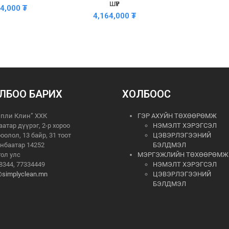
ШҮҮР
64,000
₮
4,164,000
₮
ЛБОО БАРИХ
ХОЛБООС
пли Клин” ХХК
ГЭР АХУЙН ТӨХӨӨРӨМЖ
аатар дүүрэг, 2-р хороо
НЭМЭЛТ ХЭРЭГСЭЛ
роолол, 13 байр, 31 тоот
ЦЭВЭРЛЭГЭЭНИЙ
нбаатар 14252
БЭЛДМЭЛ
ол улс
МЭРГЭЖЛИЙН ТӨХӨӨРӨМЖ
8344, 77334449
НЭМЭЛТ ХЭРЭГСЭЛ
@simplyclean.mn
ЦЭВЭРЛЭГЭЭНИЙ
БЭЛДМЭЛ