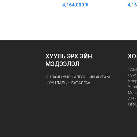
4,164,000
₮
4,1
ХУУЛЬ ЭРХ ЗҮЙН
ХО
МЭДЭЭЛЭЛ
“Сим
Сүхб
ОНЛАЙН ҮЙЛЧИЛГЭЭНИЙ ЖУРАМ
V хо
НУУЦЛАЛЫН БАТАЛГАА
Улаа
Монг
7747
info