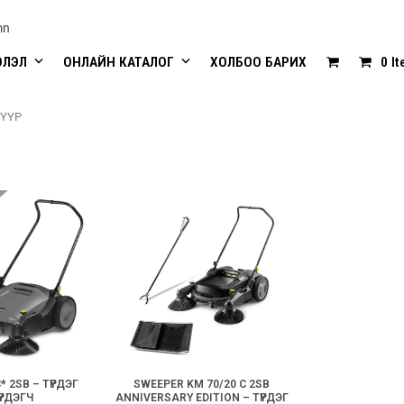
mn
ЭЛЭЛ
ОНЛАЙН КАТАЛОГ
ХОЛБОО БАРИХ
0 I
ҮҮР
* 2SB – ТҮРДЭГ
SWEEPER KM 70/20 C 2SB
ҮРДЭГЧ
ANNIVERSARY EDITION – ТҮРДЭГ