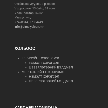
Сүхбаатар дүүрэг, 2-р хороо
V хороолол, 13 байр, 31 тоот
Улаанбаатар 14252
Монгол улс
77478344, 77334449
info@simplyclean.mn
ХОЛБООС
ГЭР АХУЙН ТӨХӨӨРӨМЖ
НЭМЭЛТ ХЭРЭГСЭЛ
ЦЭВЭРЛЭГЭЭНИЙ БЭЛДМЭЛ
МЭРГЭЖЛИЙН ТӨХӨӨРӨМЖ
НЭМЭЛТ ХЭРЭГСЭЛ
ЦЭВЭРЛЭГЭЭНИЙ БЭЛДМЭЛ
KÄRCHER MONGOLIA