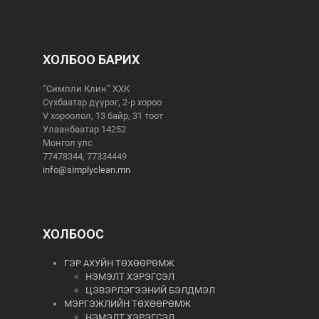
ХОЛБОО БАРИХ
“Симпли Клин” ХХК
Сүхбаатар дүүрэг, 2-р хороо
V хороолол, 13 байр, 31 тоот
Улаанбаатар 14252
Монгол улс
77478344, 77334449
info@simplyclean.mn
ХОЛБООС
ГЭР АХУЙН ТӨХӨӨРӨМЖ
НЭМЭЛТ ХЭРЭГСЭЛ
ЦЭВЭРЛЭГЭЭНИЙ БЭЛДМЭЛ
МЭРГЭЖЛИЙН ТӨХӨӨРӨМЖ
НЭМЭЛТ ХЭРЭГСЭЛ