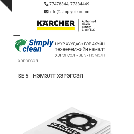
Skip
77478344, 77334449
to
Show
info@simplyclean.mn
content
notice
Open
Close
НҮҮР ХУУДАС
»
ГЭР АХУЙН
ТӨХӨӨРӨМЖИЙН НЭМЭЛТ
mobile
mobile
ХЭРЭГСЭЛ
»
SE 5 - НЭМЭЛТ
menu
menu
ХЭРЭГСЭЛ
SE 5 - НЭМЭЛТ ХЭРЭГСЭЛ