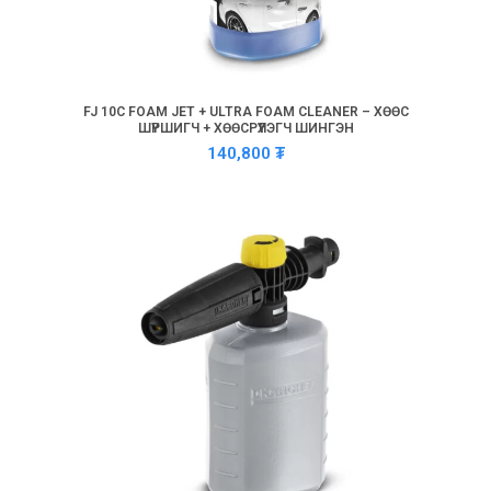
FJ 10C FOAM JET + ULTRA FOAM CLEANER – ХӨӨС
ШҮРШИГЧ + ХӨӨСРҮҮЛЭГЧ ШИНГЭН
140,800
₮