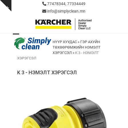
Skip
77478344, 77334449
to
Show
info@simplyclean.mn
content
notice
Open
Close
НҮҮР ХУУДАС
»
ГЭР АХУЙН
ТӨХӨӨРӨМЖИЙН НЭМЭЛТ
mobile
mobile
ХЭРЭГСЭЛ
»
K 3 - НЭМЭЛТ
menu
menu
ХЭРЭГСЭЛ
K 3 - НЭМЭЛТ ХЭРЭГСЭЛ