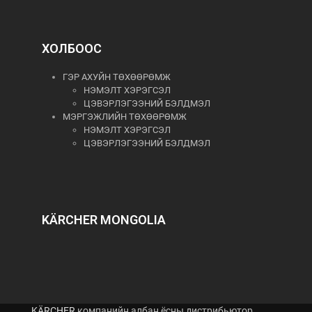
ХОЛБООС
ГЭР АХУЙН ТӨХӨӨРӨМЖ
НЭМЭЛТ ХЭРЭГСЭЛ
ЦЭВЭРЛЭГЭЭНИЙ БЭЛДМЭЛ
МЭРГЭЖЛИЙН ТӨХӨӨРӨМЖ
НЭМЭЛТ ХЭРЭГСЭЛ
ЦЭВЭРЛЭГЭЭНИЙ БЭЛДМЭЛ
KÄRCHER MONGOLIA
KÄRCHER
компанийн албан ёсны дистрибьютор