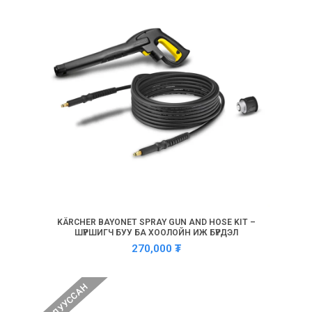
KÄRCHER BAYONET SPRAY GUN AND HOSE KIT –
ШҮРШИГЧ БУУ БА ХООЛОЙН ИЖ БҮРДЭЛ
270,000
₮
ДУУССАН