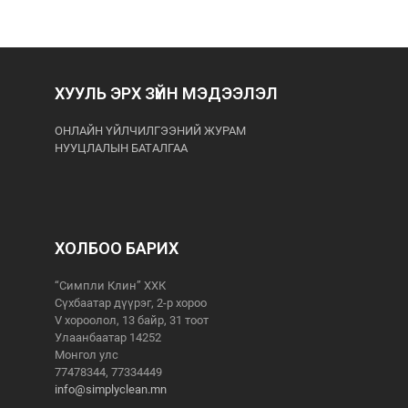
ХУУЛЬ ЭРХ ЗҮЙН МЭДЭЭЛЭЛ
ОНЛАЙН ҮЙЛЧИЛГЭЭНИЙ ЖУРАМ
НУУЦЛАЛЫН БАТАЛГАА
ХОЛБОО БАРИХ
“Симпли Клин” ХХК
Сүхбаатар дүүрэг, 2-р хороо
V хороолол, 13 байр, 31 тоот
Улаанбаатар 14252
Монгол улс
77478344, 77334449
info@simplyclean.mn