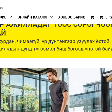
mn
ЭЛЭЛ
ОНЛАЙН КАТАЛОГ
ХОЛБОО БАРИХ
0 I
Р АЖИЛЛАДАГ ТООС СОРОГЧООР
АЙ
урдан, чимээгүй, үр дүнтэйгээр үзүүлэх ёстой
илчдын дунд түгээмэл биш бөгөөд үнэтэй байд