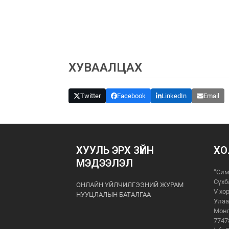
ХУВААЛЦАХ
Twitter
Facebook
LinkedIn
Email
ХУУЛЬ ЭРХ ЗҮЙН
ХО
МЭДЭЭЛЭЛ
“Сим
Сүхб
ОНЛАЙН ҮЙЛЧИЛГЭЭНИЙ ЖУРАМ
V хо
НУУЦЛАЛЫН БАТАЛГАА
Улаа
Монг
7747