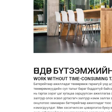
ӨНДӨР БҮТЭЭМЖИЙ
WORK WITHOUT TIME-CONSUMING 
Батерейгаар ажилладаг төхөөрөмж гараагүй үед ш
төхөөрөмжүүдийн сул талыг бараг боддоггүй байса
нь гаргах зэрэг цаг хугацаа зарцуулсан ажиллага
залгуур олох эсвэл уртасгагч залгуур нэмж залгах
онцлогоос хамааран баттерейгаар ажилладаг тоос с
нэмэгдүүлдэг. Мөн хэсэгчилсэн цэвэрлэгээ буюу 