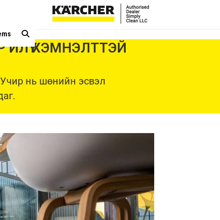
tems
 ИЛҮҮ ХЭМНЭЛТТЭЙ
. Учир нь шөнийн эсвэл
аг.