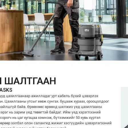
Н ШАЛТГААН
TASKS
ууд цахилгаанаар ажилладаг урт кабель бүхий цэвэрлэх
н. Цахилгааны утсыг хөвж сунгах. буцааж хураах, орооцолдоог
а зайлшгүй байв. Өрөөнөөс өрөөнд шилжих үед цахилгааны
 зэрэг нь зарим үед төвөгтэй байдаг. Ийм үед хэрэглээний
орогч нь цаг хугацаа хэмнэж, бүтээмжийг 50 хувь хүртэл
өөрөөр хэлбэл олон салангид жижиг хэсгүүдийн цэвэрлэгээний