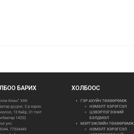
ЛБОО БАРИХ
ХОЛБООС
пли Клин” ХХК
ГЭР АХУЙН ТӨХӨӨРӨМЖ
аатар дүүрэг, 2-р хороо
НЭМЭЛТ ХЭРЭГСЭЛ
роолол, 13 байр, 31 тоот
ЦЭВЭРЛЭГЭЭНИЙ
нбаатар 14252
БЭЛДМЭЛ
ол улс
МЭРГЭЖЛИЙН ТӨХӨӨРӨМЖ
8344, 77334449
НЭМЭЛТ ХЭРЭГСЭЛ