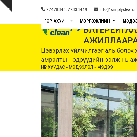
Skip
to
Show
77478344, 77334449
info@simplyclean.
content
notice
ГЭР АХУЙН
МЭРГЭЖЛИЙН
МЭДЭ
БАТЕРЕЙГАА
АЖИЛЛААР
Цэвэрлэх үйлчилгээг аль болох х
амралтын өдрүүдийн ээлж нь аж
НҮҮР ХУУДАС
»
МЭДЭЭЛЭЛ
»
МЭДЭЭ