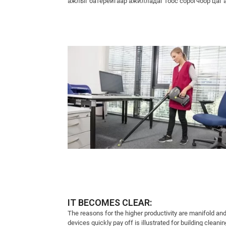
ажлыг батерейгаар ажилладаг тоос сорогчоор цаг 
IT BECOMES CLEAR:
The reasons for the higher productivity are manifold an
devices quickly pay off is illustrated for building cleani