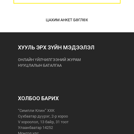
ЦАХИМ АНКЕТ БӨГЛӨХ
ХУУЛЬ ЭРХ ЗҮЙН МЭДЭЭЛЭЛ
ОНЛАЙН ҮЙЛЧИЛГЭЭНИЙ ЖУРАМ
НУУЦЛАЛЫН БАТАЛГАА
ХОЛБОО БАРИХ
“Симпли Клин” ХХК
Сүхбаатар дүүрэг, 2-р хороо
V хороолол, 13 байр, 31 тоот
Улаанбаатар 14252
Монгол улс