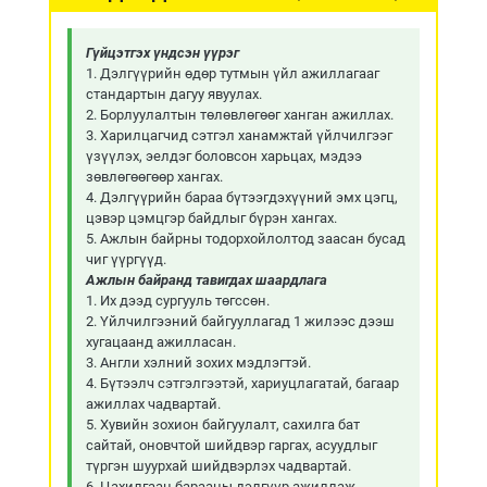
Гүйцэтгэх үндсэн үүрэг
1. Дэлгүүрийн өдөр тутмын үйл ажиллагааг
стандартын дагуу явуулах.
2. Борлуулалтын төлөвлөгөөг ханган ажиллах.
3. Харилцагчид сэтгэл ханамжтай үйлчилгээг
үзүүлэх, эелдэг боловсон харьцах, мэдээ
зөвлөгөөгөөр хангах.
4. Дэлгүүрийн бараа бүтээгдэхүүний эмх цэгц,
цэвэр цэмцгэр байдлыг бүрэн хангах.
5. Ажлын байрны тодорхойлолтод заасан бусад
чиг үүргүүд.
Ажлын байранд тавигдах шаардлага
1. Их дээд сургууль төгссөн.
2. Үйлчилгээний байгууллагад 1 жилээс дээш
хугацаанд ажилласан.
3. Англи хэлний зохих мэдлэгтэй.
4. Бүтээлч сэтгэлгээтэй, хариуцлагатай, багаар
ажиллах чадвартай.
5. Хувийн зохион байгуулалт, сахилга бат
сайтай, оновчтой шийдвэр гаргах, асуудлыг
түргэн шуурхай шийдвэрлэх чадвартай.
6. Цахилгаан барааны дэлгүүр ажиллаж