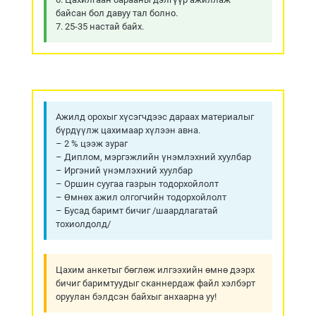
байсан бол давуу тал болно.
7. 25-35 настай байх.
Ажилд орохыг хүсэгчдээс дараах материалыг
бүрдүүлж цахимаар хүлээн авна.
– 2 % цээж зураг
– Диплом, мэргэжлийн үнэмлэхний хуулбар
– Иргэний үнэмлэхний хуулбар
– Оршин суугаа газрын тодорхойлолт
– Өмнөх ажил олгогчийн тодорхойлолт
– Бусад баримт бичиг /шаардлагатай
тохиолдолд/
Цахим анкетыг бөглөж илгээхийн өмнө дээрх
бичиг баримтуудыг сканнердаж файл хэлбэрт
оруулан бэлдсэн байхыг анхаарна уу!