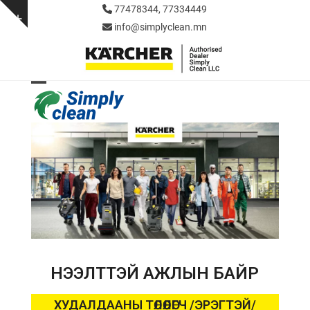
Skip
77478344, 77334449
to
Show
info@simplyclean.mn
content
notice
Open
Close
mobile
mobile
menu
menu
НЭЭЛТТЭЙ АЖЛЫН БАЙР
ХУДАЛДААНЫ ТӨЛӨӨЛӨГЧ /ЭРЭГТЭЙ/