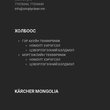
77478344, 77334449
info@simplyclean.mn
ХОЛБООС
ГЭР АХУЙН ТӨХӨӨРӨМЖ
НЭМЭЛТ ХЭРЭГСЭЛ
ЦЭВЭРЛЭГЭЭНИЙ БЭЛДМЭЛ
МЭРГЭЖЛИЙН ТӨХӨӨРӨМЖ
НЭМЭЛТ ХЭРЭГСЭЛ
ЦЭВЭРЛЭГЭЭНИЙ БЭЛДМЭЛ
KÄRCHER MONGOLIA